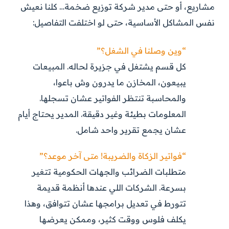
مشاريع، أو حتى مدير شركة توزيع ضخمة… كلنا نعيش
نفس المشاكل الأساسية، حتى لو اختلفت التفاصيل:
“وين وصلنا في الشغل؟”
كل قسم يشتغل في جزيرة لحاله. المبيعات
يبيعون، المخازن ما يدرون وش باعوا،
والمحاسبة تنتظر الفواتير عشان تسجلها.
المعلومات بطيئة وغير دقيقة. المدير يحتاج أيام
عشان يجمع تقرير واحد شامل.
“فواتير الزكاة والضريبة! متى آخر موعد؟”
متطلبات الضرائب والجهات الحكومية تتغير
بسرعة. الشركات اللي عندها أنظمة قديمة
تتورط في تعديل برامجها عشان تتوافق، وهذا
يكلف فلوس ووقت كثير، وممكن يعرضها