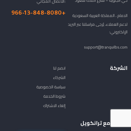
حي الجلوية – شارع الملك سعود
الاتصال المجاني:
+966-13-848-8080
الدمام ، المملكة العربية السعودية
لدعم العملاء، يُرجى مراسلتنا عبر البريد
الإلكتروني:
support@tranquilbs.com
الشركة
انضم لنا
الشركاء
سياسة الخصوصية
شروط الخدمة
إلغاء الاشتراك
تواصل مع ترانكويل