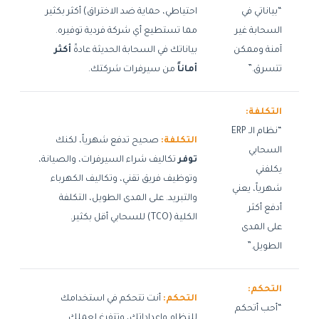
“بياناتي في
احتياطي، حماية ضد الاختراق) أكثر بكثير
السحابة غير
مما تستطيع أي شركة فردية توفيره.
آمنة وممكن
بياناتك في السحابة الحديثة عادةً
أكثر
تتسرق.”
أماناً
من سيرفرات شركتك.
التكلفة:
“نظام الـ ERP
التكلفة:
صحيح تدفع شهرياً، لكنك
السحابي
توفر
تكاليف شراء السيرفرات، والصيانة،
يكلفني
وتوظيف فريق تقني، وتكاليف الكهرباء
شهرياً، يعني
والتبريد. على المدى الطويل، التكلفة
أدفع أكثر
الكلية (TCO) للسحابي أقل بكثير.
على المدى
الطويل.”
التحكم:
التحكم:
أنت تتحكم في استخدامك
“أحب أتحكم
للنظام وإعداداتك، وتتفرغ لعملك