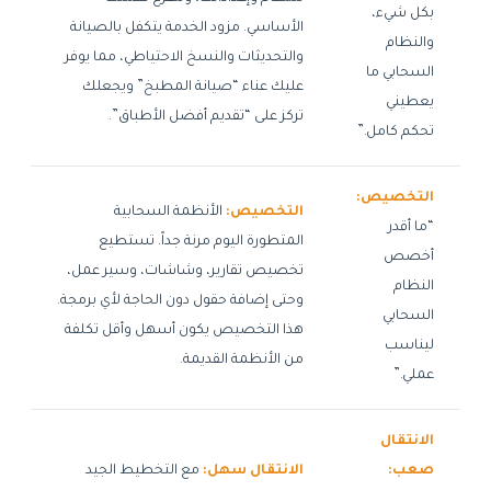
بكل شيء،
الأساسي. مزود الخدمة يتكفل بالصيانة
والنظام
والتحديثات والنسخ الاحتياطي، مما يوفر
السحابي ما
عليك عناء “صيانة المطبخ” ويجعلك
يعطيني
تركز على “تقديم أفضل الأطباق”.
تحكم كامل.”
التخصيص:
التخصيص:
الأنظمة السحابية
“ما أقدر
المتطورة اليوم مرنة جداً. تستطيع
أخصص
تخصيص تقارير، وشاشات، وسير عمل،
النظام
وحتى إضافة حقول دون الحاجة لأي برمجة.
السحابي
هذا التخصيص يكون أسهل وأقل تكلفة
ليناسب
من الأنظمة القديمة.
عملي.”
الانتقال
صعب:
الانتقال سهل:
مع التخطيط الجيد