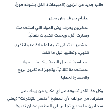
طلب جديد من الزبون (المبيعات)، الكل يشوفه فوراً:
الطباخ
يعرف وش يجهز.
المخزون
يعرف وش المواد اللي استخدمت
وصارت أقل، ويحدّث الكميات تلقائياً.
المشتريات
تتلقى تنبيه لما مادة معينة تقرب
تنتهي، وتطلبها قبل ما تنفذ.
المحاسبة
تسجل البيعة وتكاليف المواد
المستخدمة تلقائياً، وتجهز لك تقرير الربح
والخسارة لحظياً.
وكل هذا تقدر تشوفه من أي مكان: من بيتك، من
سفرك، من جوالك. لأن المطبخ “متصل بالإنترنت” (يعني
سحابي). ما يحتاج تجلس في المطعم عشان تديره!