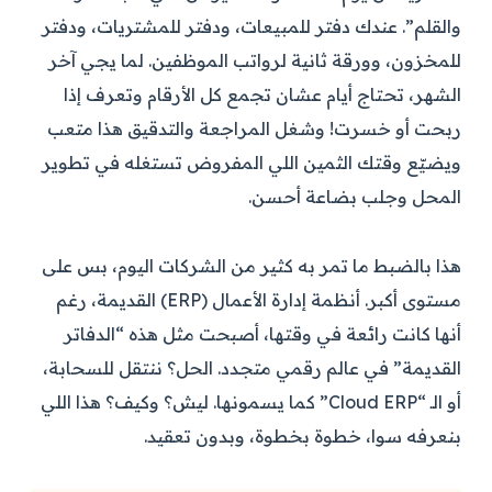
والقلم”. عندك دفتر للمبيعات، ودفتر للمشتريات، ودفتر
للمخزون، وورقة ثانية لرواتب الموظفين. لما يجي آخر
الشهر، تحتاج أيام عشان تجمع كل الأرقام وتعرف إذا
ربحت أو خسرت! وشغل المراجعة والتدقيق هذا متعب
ويضيّع وقتك الثمين اللي المفروض تستغله في تطوير
المحل وجلب بضاعة أحسن.
هذا بالضبط ما تمر به كثير من الشركات اليوم، بس على
مستوى أكبر. أنظمة إدارة الأعمال (ERP) القديمة، رغم
أنها كانت رائعة في وقتها، أصبحت مثل هذه “الدفاتر
القديمة” في عالم رقمي متجدد. الحل؟ ننتقل للسحابة،
أو الـ “Cloud ERP” كما يسمونها. ليش؟ وكيف؟ هذا اللي
بنعرفه سوا، خطوة بخطوة، وبدون تعقيد.