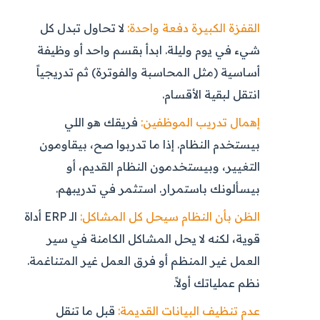
القفزة الكبيرة دفعة واحدة:
لا تحاول تبدل كل
شيء في يوم وليلة. ابدأ بقسم واحد أو وظيفة
أساسية (مثل المحاسبة والفوترة) ثم تدريجياً
انتقل لبقية الأقسام.
إهمال تدريب الموظفين:
فريقك هو اللي
بيستخدم النظام. إذا ما تدربوا صح، بيقاومون
التغيير، وبيستخدمون النظام القديم، أو
بيسألونك باستمرار. استثمر في تدريبهم.
الظن بأن النظام سيحل كل المشاكل:
الـ ERP أداة
قوية، لكنه لا يحل المشاكل الكامنة في سير
العمل غير المنظم أو فرق العمل غير المتناغمة.
نظم عملياتك أولاً.
عدم تنظيف البيانات القديمة:
قبل ما تنقل