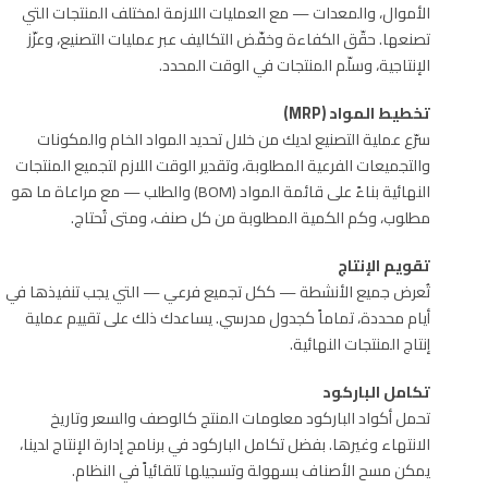
الأموال، والمعدات — مع العمليات اللازمة لمختلف المنتجات التي
تصنعها. حقّق الكفاءة وخفّض التكاليف عبر عمليات التصنيع، وعزّز
الإنتاجية، وسلّم المنتجات في الوقت المحدد.
تخطيط المواد (MRP)
سرّع عملية التصنيع لديك من خلال تحديد المواد الخام والمكونات
والتجميعات الفرعية المطلوبة، وتقدير الوقت اللازم لتجميع المنتجات
النهائية بناءً على قائمة المواد (BOM) والطلب — مع مراعاة ما هو
مطلوب، وكم الكمية المطلوبة من كل صنف، ومتى تُحتاج.
تقويم الإنتاج
تُعرض جميع الأنشطة — ككل تجميع فرعي — التي يجب تنفيذها في
أيام محددة، تماماً كجدول مدرسي. يساعدك ذلك على تقييم عملية
إنتاج المنتجات النهائية.
تكامل الباركود
تحمل أكواد الباركود معلومات المنتج كالوصف والسعر وتاريخ
الانتهاء وغيرها. بفضل تكامل الباركود في برنامج إدارة الإنتاج لدينا،
يمكن مسح الأصناف بسهولة وتسجيلها تلقائياً في النظام.