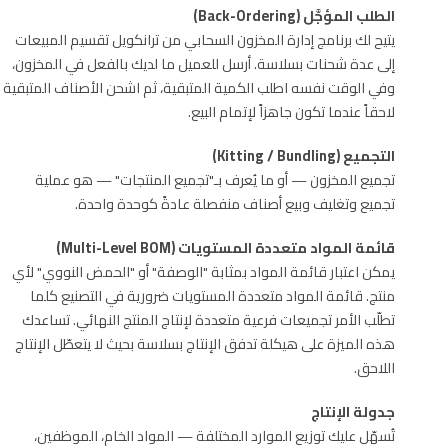
الطلب المؤجَّل (Back-Ordering)
يتيح لك برنامج إدارة المخزون السحابي من ترانكويل تقسيم المبيعات
إلى عدة شحنات بسلاسة. أرسل للعميل ما لديك بالفعل في المخزون،
وفي الوقت نفسه اطلب الكمية المتبقية، ثم اشحن الأصناف المتبقية
لاحقاً عندما تكون جاهزاً لإتمام البيع.
التجميع (Kitting / Bundling)
تجميع المخزون — أو ما يُعرف بـ"تجميع المنتجات" — هو عملية
تجميع وتغليف وبيع أصناف منفصلة عادةً كوحدة واحدة.
قائمة المواد متعددة المستويات (Multi-Level BOM)
يمكن اعتبار قائمة المواد بمثابة "الوصفة" أو "الحمض النووي" لأي
منتج. قائمة المواد متعددة المستويات ضرورية في التصنيع كلما
تطلّب الأمر تجميعات فرعية متعددة لإنتاج المنتج النهائي. تساعدك
هذه الميزة على هيكلة تدفق الإنتاج بسلاسة بحيث لا يتعطّل الإنتاج
اللاحق.
جدولة الإنتاج
تُسهّل عليك توزيع الموارد المختلفة — المواد الخام، الموظفين،