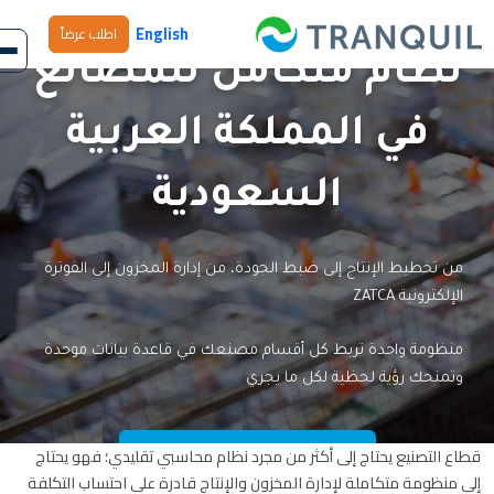
English
اطلب عرضاً
نظام متكامل للمصانع
في المملكة العربية
السعودية
من تخطيط الإنتاج إلى ضبط الجودة، من إدارة المخزون إلى الفوترة
الإلكترونية ZATCA
منظومة واحدة تربط كل أقسام مصنعك في قاعدة بيانات موحدة
وتمنحك رؤية لحظية لكل ما يجري
قطاع التصنيع يحتاج إلى أكثر من مجرد نظام محاسبي تقليدي؛ فهو يحتاج
اطلب عرض تجريبى الان
إلى منظومة متكاملة لإدارة المخزون والإنتاج قادرة على احتساب التكلفة