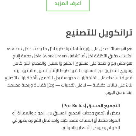
اعرف المزيد
ترانكويل للتصنيع
مع Tranquil، تحصل على رؤية شاملة ولحظية لكل ما يحدث داخل مصنعك:
احتساب دقيق للتكلفة لكل أمر تشغيل (Work Order) ولكل دفعة إنتاج.
هوامش ربح واضحة على مستوى المنتج والعميل والقطاع. تتبّع كامل
وفوري للمخزون عبر المستودعات وخطوط الإنتاج. تقارير مالية وإدارية
فورية تساعدك على اتخاذ قرارات مدروسة بدل التخمين. اتّخذ قرارات التصنيع
بناءً على بيانات حقيقية — لا على تقديرات — وعزّز كفاءة وربحية مصنعك
ابتداءً من اليوم.
التجميع المسبق (Pre-Builds)
يمكن أن تجمع وحدات التجميع المسبق بين المواد والعمالة، أو
المواد فقط، أو العمالة فقط، كبند واحد قابل للفوترة يظهر في
المهام وعروض الأسعار والفواتير.