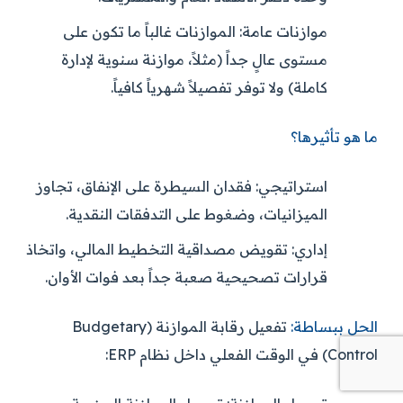
موازنات عامة:
الموازنات غالباً ما تكون على
مستوى عالٍ جداً (مثلاً، موازنة سنوية لإدارة
كاملة) ولا توفر تفصيلاً شهرياً كافياً.
ما هو تأثيرها؟
استراتيجي:
فقدان السيطرة على الإنفاق، تجاوز
الميزانيات، وضغوط على التدفقات النقدية.
إداري:
تقويض مصداقية التخطيط المالي، واتخاذ
قرارات تصحيحية صعبة جداً بعد فوات الأوان.
الحل ببساطة:
تفعيل رقابة الموازنة (Budgetary
Control) في الوقت الفعلي داخل نظام ERP: