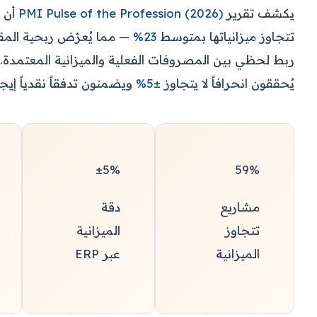
يكشف تقرير
PMI Pulse of the Profession (2026)
أن
تتجاوز ميزانياتها بمتوسط
23%
— مما يُعرّض ربحية المق
يُحققون انحرافاً لا يتجاوز
±5%
ويضمنون تدفقاً نقدياً إيج
±5%
59%
مشاريع
دقة
تتجاوز
الميزانية
الميزانية
عبر ERP