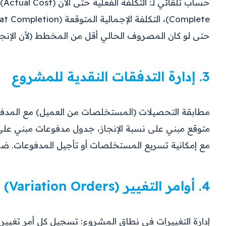
حتى لو كان المصروف الحالي أقل من المخطط (لأن الإنجاز 
3. إدارة التدفقات النقدية للمشروع
مطابقة التحصيلات (المستخلصات من العميل) مع المدفو
متوقع مبني على نسبة الإنجاز، جدول مدفوعات مبني على 
مع إمكانية تسريع المستخلصات أو تأجيل المدفوعات. ض
4. أوامر التغيير (Variation Orders)
إدارة التغييرات في نطاق المشروع: تسجيل كل أمر تغيير م