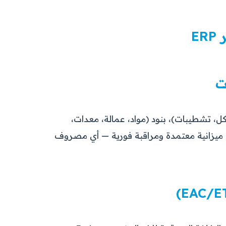
، تشطيبات)، بنود (مواد، عمالة، معدات،
، وأنشطة تفصيلية (WBS). كل بند له ميزانية معتمدة ومراقبة فورية — أي مصروف