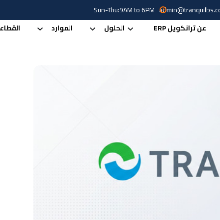
Sun-Thu:9AM to 6PM
admin@tranquilbs.
عن ترانكويل ERP
الحلول
الموارد
القطاع