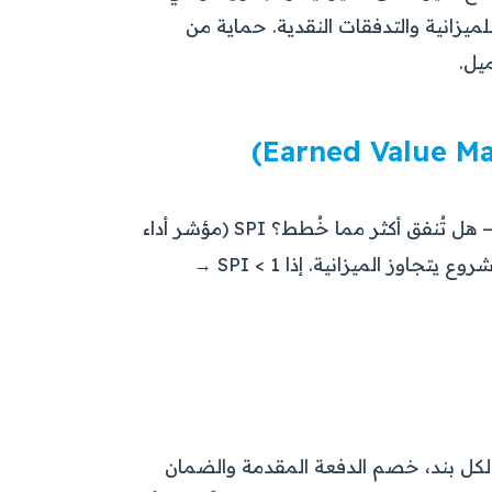
لميزانية والتدفقات النقدية. حماية من
يل.
أقوى أداة لقياس أداء المشروع: CPI (مؤشر أداء التكلفة) — هل تُنفق أكثر مما خُطط؟ SPI (مؤشر أداء
الجدول) — هل أنت متأخر عن الخطة؟ إذا CPI < 1 → المشروع يتجاوز الميزانية. إذا SPI < 1 →
 لكل بند، خصم الدفعة المقدمة والضمان