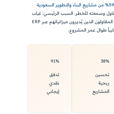
59% من مشاريع البناء والتطوير السعودية
اول وسمعته للخطر. السبب الرئيسي: غياب
ربط لحظي بين المصروفات الفعلية والميزانية المعتمدة. المقاولون الذين يُديرون ميزانياتهم عبر ERP
ابياً طوال عمر المشروع.
91%
38%
تحسين
تدفق
ربحية
نقدي
المشاريع
إيجابي