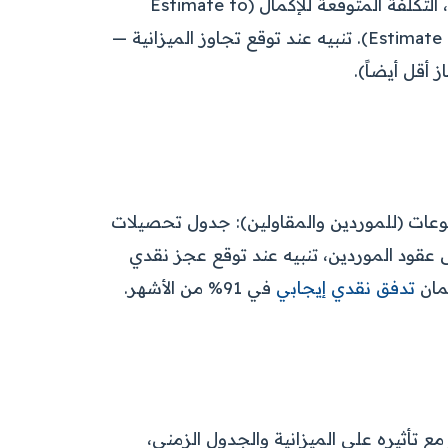
حساب تلقائي لـ: التكلفة الفعلية حتى الآن (Actual Cost)، التكلفة المتوقعة للإكمال (Estimate to
Complete)، التكلفة الإجمالية المتوقعة (Estimate at Completion). تنبيه عند توقع تجاوز الميزانية —
أقل أيضاً).
عات (للموردين والمقاولين): جدول تحصيلات
عقود الموردين، تنبيه عند توقع عجز نقدي
مان
تدفق نقدي إيجابي
في 91% من الأشهر.
ع تأثيره على الميزانية والجدول الزمني،