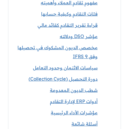
مفهوم تقادم العملاء وأهميته
فئات التقادم وكيفية حسابها
قراءة تقرير التقادم كقائد مالي
مؤشر DSO ودلالته
مخصص الديون المشكوك في تحصيلها
وفق IFRS 9
سياسات الائتمان وحدود التعامل
دورة التحصيل (Collection Cycle)
شطب الديون المعدومة
أدوات ERP لإدارة التقادم
مؤشرات الأداء الرئيسية
أسئلة شائعة