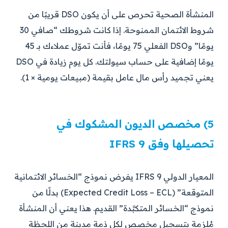
المنشأة الصحية تحرص على أن يكون DSO قريبًا من
شروط الائتمان الممنوحة. إذا كانت شروطك “صافي 30
يومًا” وDSO الفعلي 75 يومًا، فأنت تموّل عملاءك بـ 45
يومًا إضافية على حساب سيولتك. كل يوم زيادة في DSO
يعني تجميد رأس مال عامل بقيمة (مبيعات يومية × 1).
5) مخصص الديون المشكوك في
تحصيلها وفق IFRS 9
المعيار الدولي IFRS 9 يفرض نموذج “الخسائر الائتمانية
المتوقعة” (Expected Credit Loss – ECL) بدلًا من
نموذج “الخسائر المتكبَّدة” القديم. هذا يعني أن المنشأة
مُلزمة بتسجيل مخصص لكل ذمة مدينة من اللحظة