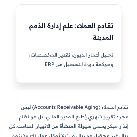
تقادم العملاء: علم إدارة الذمم
المدينة
تحليل أعمار الديون، تقدير المخصصات،
وحوكمة دورة التحصيل من ERP
تقادم العملاء (Accounts Receivable Aging) ليس
مجرد تقرير شهري يُطبع للمدير المالي، بل هو نظام
إنذار مبكر يحمي سيولة المنشأة من الانهيار الصامت. كل
ريال غير محصّل هو ريال ميت لا يُموّل عملياتك ولا ينمو