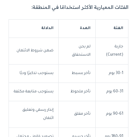
الفئات المعيارية الأكثر استخدامًا في المنطقة:
الفئة
المدة
الدلالة
جارية
لم يحن
ضمن شروط الائتمان
(Current)
الاستحقاق
1–30 يوم
تأخر بسيط
يستوجب تذكيرًا وديًا
31–60 يوم
تأخر ملحوظ
يستوجب متابعة مكثفة
إنذار رسمي وتعليق
61–90 يوم
تأخر مقلق
ائتمان
91–180 يوم
تأخر جسيم
تصعيد قانوني محتمل