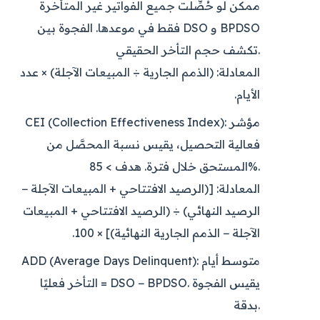
ممكن لو حُصِّلت جميع الفواتير غير المتأخرة
فقط في موعدها. الفجوة بين DSO و BPDSO
تكشف حجم التأخر الحقيقي.
المعادلة: (الذمم الجارية ÷ المبيعات الآجلة) × عدد
الأيام.
مؤشر
CEI (Collection Effectiveness Index):
فعالية التحصيل، يقيس نسبة المحصَّل من
المستحق خلال فترة. هدف > 85%.
المعادلة: [(الرصيد الافتتاحي + المبيعات الآجلة −
الرصيد النهائي) ÷ (الرصيد الافتتاحي + المبيعات
الآجلة − الذمم الجارية النهائية)] × 100.
متوسط أيام
ADD (Average Days Delinquent):
التأخر فعليًا = DSO − BPDSO. يقيس الفجوة
بدقة.