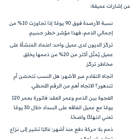
عن إشارات عميقة:
نسبة الأرصدة فوق 90 يومًا:
إذا تجاوزت 10% من
إجمالي الذمم، فهذا مؤشر خطر جسيم.
تركّز الديون لدى عميل واحد:
اعتماد المنشأة على
عميل يُمثّل أكثر من 20% من ذممها يخلق
مخاطر تركّز.
اتجاه التقادم عبر الأشهر:
هل النسب تتحسّن أم
تتدهور؟ الاتجاه أهم من الرقم اللحظي.
الفجوة بين الذمم وعمر العقد:
فاتورة بعمر 120
يومًا مع عميل اتفاقه على السداد خلال 30 يومًا
تعني انتهاكًا واضحًا.
ذمم بلا حركة دفع منذ أشهر:
غالبًا تشير إلى نزاع
تجاري لم يُعالج.