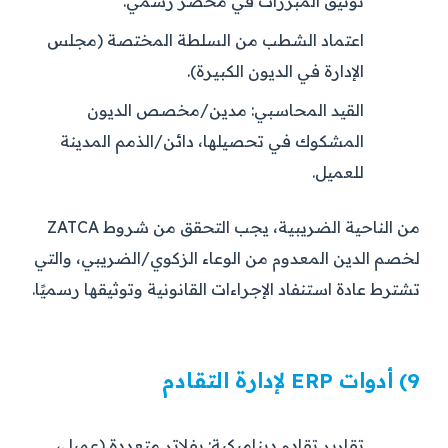
توثيق المبررات في محضر رسمي.
اعتماد الشطب من السلطة المختصة (مجلس
الإدارة في الديون الكبيرة).
القيد المحاسبي: مدين/مخصص الديون
المشكوك في تحصيلها، دائن/الذمم المدينة
للعميل.
من الناحية الضريبية، يجب التحقق من شروط ZATCA
لخصم الدين المعدوم من الوعاء الزكوي/الضريبي، والتي
تشترط عادة استنفاد الإجراءات القانونية وتوثيقها رسميًا.
9) أدوات ERP لإدارة التقادم
تقارير تقادم ديناميكية:
بفلاتر متعددة (عميل،