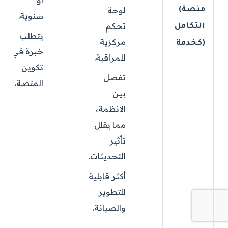
أو
لوحة
(منصة
سنوية.
تحكم
التكامل
يتطلب
مركزية
كخدمة)
خبرة في
للمراقبة.
تكوين
تفصل
المنصة.
بين
الأنظمة،
مما يقلل
تأثير
التحديثات.
أكثر قابلية
للتطوير
والصيانة.