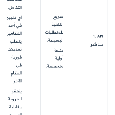
التكامل.
سريع
أي تغيير
التنفيذ
في أحد
للمتطلبات
النظامين
1. API
البسيطة.
يتطلب
مباشر
تعديلات
تكلفة
فورية
أولية
في
منخفضة.
النظام
الآخر.
يفتقر
للمرونة
وقابلية
التوسع.