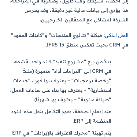
إلى أخطاء، استهلاك وقت طويل، وصعوبة في المراجعة.
هذا يؤدي إلى بيانات مالية غير دقيقة، وقد يعرض
الشركة لمشاكل مع المدققين الخارجيين.
الحل الذكي:
هيكلة “كتالوج المنتجات” و”كائنات العقود”
في CRM بحيث تعكس منطق IFRS 15.
بدلاً من بيع “مشروع تنفيذ” كبند واحد، قسّمه
في CRM إلى “التزامات أداء” متميزة (مثلاً:
“رخصة برمجيات” – يعترف بها فورا، “خدمات
استشارية” – يعترف بها بناء على ساعات العمل،
“صيانة سنوية” – يعترف بها شهريًا).
عند إتمام الصفقة، يقوم التكامل بنقل هذه البنود
المنظمة إلى ERP.
يتم تهيئة “محرك الاعتراف بالإيرادات” في ERP