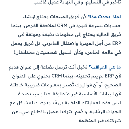
تأخير في التسليم، وفي النهاية عميل غاضب.
لماذا يحدث هذا؟
لأن فريق المبيعات يحتاج لإنشاء
حسابات بسرعة كبيرة في CRM لملاحقة الفرص، بينما
فريق المالية يحتاج إلى معلومات دقيقة وموثقة في
ERP من أجل الفوترة والامتثال القانوني. كل فريق يعمل
في عالمه الخاص، وكأن العميل شخصيتان مختلفتان!
ما هي العواقب؟
تخيل أنك ترسل بضاعة إلى عنوان قديم
لأن ERP لم يتم تحديثه، بينما CRM يحتوي على العنوان
الصحيح. أو أن فواتيرك تُصدر بمعلومات ضريبية خاطئة
لأن البيانات الأساسية غير متطابقة. هذا يسبب صداعًا
ليس فقط لعملياتك الداخلية بل قد يعرضك لمشاكل مع
الجهات الرقابية. والأهم، يترك العميل بانطباع سيء عن
شركتك غير المنظمة.