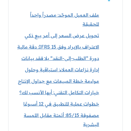
ملف العميل الموحّد: مصدراً واحداً
للحقيقة
تحويل عرض السعر إلى أمر بيع ذكي
الاعتراف بالإيراد وفق IFRS 15: دقة مالية
دورة “الطلب-إلى-النقد” بلا فقد بيانات
إدارة نزاعات العملاء: استباقية وحلول
مواءمة خطة المبيعات مع جداول الإنتاج
خيارات التكامل التقني: أيها الأنسب لك؟
خطوات عملية للتطبيق في 12 أسبوعًا
مصفوفة 85/15: أتمتة مقابل اللمسة
البشرية