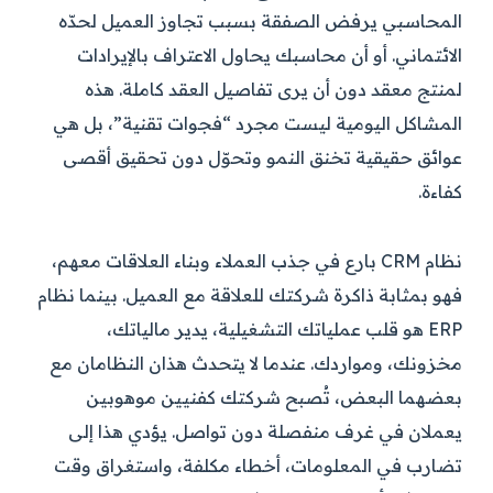
المحاسبي يرفض الصفقة بسبب تجاوز العميل لحدّه
الائتماني. أو أن محاسبك يحاول الاعتراف بالإيرادات
لمنتج معقد دون أن يرى تفاصيل العقد كاملة. هذه
المشاكل اليومية ليست مجرد “فجوات تقنية”، بل هي
عوائق حقيقية تخنق النمو وتحوّل دون تحقيق أقصى
كفاءة.
نظام CRM بارع في جذب العملاء وبناء العلاقات معهم،
فهو بمثابة ذاكرة شركتك للعلاقة مع العميل. بينما نظام
ERP هو قلب عملياتك التشغيلية، يدير مالياتك،
مخزونك، ومواردك. عندما لا يتحدث هذان النظامان مع
بعضهما البعض، تُصبح شركتك كفنيين موهوبين
يعملان في غرف منفصلة دون تواصل. يؤدي هذا إلى
تضارب في المعلومات، أخطاء مكلفة، واستغراق وقت