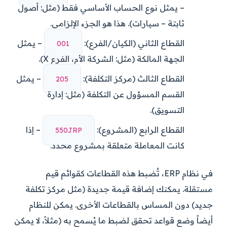
– يمثل نوع الحساب الأساسي فقط (مثل: أصول
ثابتة – سيارات). هذا هو الجزء الإلزامي.
القطاع الثاني (الكيان/الفرع):
– يمثل
100
الجهة المالكة (مثل: الشركة الأم، الفرع X).
القطاع الثالث (مركز التكلفة):
– يمثل
502
القسم المسؤول عن التكلفة (مثل: إدارة
التسويق).
القطاع الرابع (المشروع):
– إذا
PRJ055
كانت المعاملة متعلقة بمشروع محدد.
في نظام ERP، تُضبط هذه القطاعات كقوائم قيم
مستقلة. يمكنك إضافة قيمة جديدة (مثل مركز تكلفة
جديد) دون المساس بالقطاعات الأخرى. يمكن للنظام
أيضاً وضع قواعد تحقق لضبط ما يُسمح به (مثلاً، لا يمكن