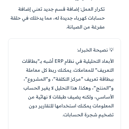
تكرار العمل:
إضافة قسم جديد تعني إضافة
حسابات كهرباء جديدة له، مما يدخلك في حلقة
مفرغة من الصيانة.
💡 نصيحة الخبراء:
الأبعاد التحليلية في نظام ERP أشبه بـ”بطاقات
التعريف” للمعاملات. يمكنك ربط كل معاملة
ببطاقة تعريف “مركز التكلفة”، و”المشروع”،
و”المنتج”، وهكذا. هذا التحليل لا يغير الحساب
الأساسي، ولكنه يضيف طبقات لا نهائية من
المعلومات يمكنك استخدامها للتقارير دون
تضخيم شجرة الحسابات.