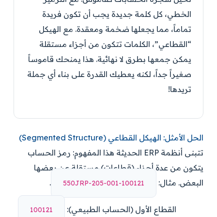
الخطي، كل كلمة جديدة يجب أن تكون فريدة
تماماً، مما يجعلها ضخمة ومعقدة. مع الهيكل
“القطاعي”، الكلمات تتكون من أجزاء مستقلة
يمكن جمعها بطرق لا نهائية. هذا يمنحك قاموساً
صغيراً جداً، لكنه يعطيك القدرة على بناء أي جملة
تريدها!
الحل الأمثل: الهيكل القطاعي (Segmented Structure)
تتبنى أنظمة ERP الحديثة هذا المفهوم: رمز الحساب
يتكون من عدة أجزاء (قطاعات) مستقلة عن بعضها
البعض. مثال:
.
121001-100-502-PRJ055
القطاع الأول (الحساب الطبيعي):
121001