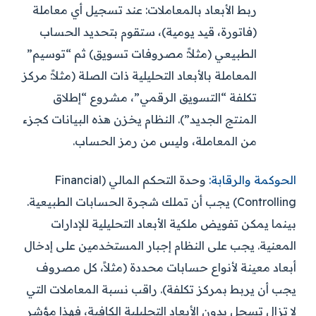
ربط الأبعاد بالمعاملات:
عند تسجيل أي معاملة
(فاتورة، قيد يومية)، ستقوم بتحديد الحساب
الطبيعي (مثلاً: مصروفات تسويق) ثم “توسيم”
المعاملة بالأبعاد التحليلية ذات الصلة (مثلاً: مركز
تكلفة “التسويق الرقمي”، مشروع “إطلاق
المنتج الجديد”). النظام يخزن هذه البيانات كجزء
من المعاملة، وليس من رمز الحساب.
الحوكمة والرقابة:
وحدة التحكم المالي (Financial
Controlling) يجب أن تملك شجرة الحسابات الطبيعية.
بينما يمكن تفويض ملكية الأبعاد التحليلية للإدارات
المعنية. يجب على النظام إجبار المستخدمين على إدخال
أبعاد معينة لأنواع حسابات محددة (مثلاً، كل مصروف
يجب أن يربط بمركز تكلفة). راقب نسبة المعاملات التي
لا تزال تسجل بدون الأبعاد التحليلية الكافية، فهذا مؤشر