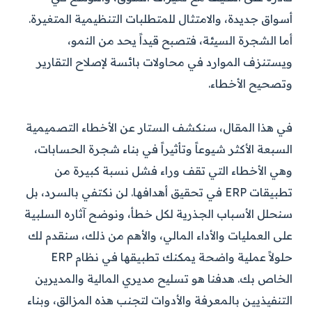
أسواق جديدة، والامتثال للمتطلبات التنظيمية المتغيرة.
أما الشجرة السيئة، فتصبح قيداً يحد من النمو،
ويستنزف الموارد في محاولات بائسة لإصلاح التقارير
وتصحيح الأخطاء.
في هذا المقال، سنكشف الستار عن الأخطاء التصميمية
السبعة الأكثر شيوعاً وتأثيراً في بناء شجرة الحسابات،
وهي الأخطاء التي تقف وراء فشل نسبة كبيرة من
تطبيقات ERP في تحقيق أهدافها. لن نكتفي بالسرد، بل
سنحلل الأسباب الجذرية لكل خطأ، ونوضح آثاره السلبية
على العمليات والأداء المالي، والأهم من ذلك، سنقدم لك
حلولاً عملية واضحة يمكنك تطبيقها في نظام ERP
الخاص بك. هدفنا هو تسليح مديري المالية والمديرين
التنفيذيين بالمعرفة والأدوات لتجنب هذه المزالق، وبناء