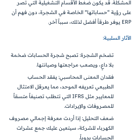
المشكلة. قد يكون ضغط الأقسام التشغيلية التي تصر
على رؤية “حساباتها” الخاصة في الشجرة، دون فهم أن
ERP يوفر طرقاً أفضل لذلك، سبباً آخر.
الآثار السلبية:
تضخم الشجرة:
تصبح شجرة الحسابات ضخمة
بلا داعٍ، ويصعب مراجعتها وصيانتها.
فقدان المعنى المحاسبي:
يفقد الحساب
الطبيعي تعريفه الموحد، مما يعرقل الامتثال
للمعايير مثل IFRS التي تتطلب تصنيفاً متسقاً
للمصروفات والإيرادات.
ضعف التحليل:
إذا أردت معرفة إجمالي مصروف
الكهرباء للشركة، سيتعين عليك جمع عشرات
الحسابات يدوياً.