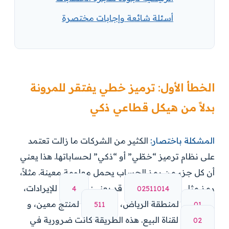
أسئلة شائعة وإجابات مختصرة
الخطأ الأول: ترميز خطي يفتقر للمرونة
بدلاً من هيكل قطاعي ذكي
المشكلة باختصار:
الكثير من الشركات ما زالت تعتمد
على نظام ترميز “خطّي” أو “ذكي” لحساباتها. هذا يعني
أن كل جزء من رمز الحساب يحمل معلومة معينة. مثلاً،
رمز مثل
قد يعني:
للإيرادات،
4
41011520
لمنطقة الرياض،
لمنتج معين، و
115
10
لقناة البيع. هذه الطريقة كانت ضرورية في
20