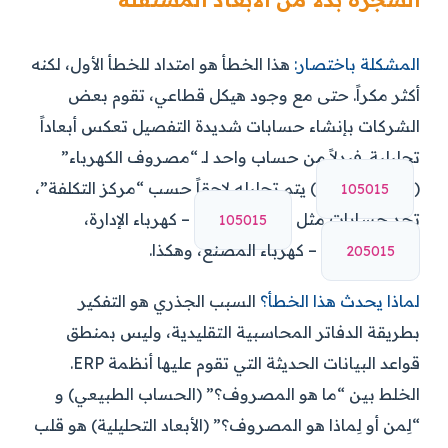
المشكلة باختصار:
هذا الخطأ هو امتداد للخطأ الأول، لكنه
أكثر مكراً. حتى مع وجود هيكل قطاعي، تقوم بعض
الشركات بإنشاء حسابات شديدة التفصيل تعكس أبعاداً
تحليلية. فبدلاً من حساب واحد لـ “مصروف الكهرباء”
(
) يتم تحليله لاحقاً حسب “مركز التكلفة”،
510501
تجد حسابات مثل
– كهرباء الإدارة،
510501
– كهرباء المصنع، وهكذا.
510502
لماذا يحدث هذا الخطأ؟
السبب الجذري هو التفكير
بطريقة الدفاتر المحاسبية التقليدية، وليس بمنطق
قواعد البيانات الحديثة التي تقوم عليها أنظمة ERP.
الخلط بين “ما هو المصروف؟” (الحساب الطبيعي) و
“لِمن أو لِماذا هو المصروف؟” (الأبعاد التحليلية) هو قلب