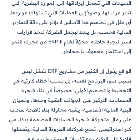
المبيعات التي تسجل إيراداتها، إلى الموارد البشرية التي
تدير مرتباتها، وصولاً إلى العمليات التي تستهلك مواردها.
أي خلل في تصميم هذا الأساس لا يؤثر على دقة التقارير
المالية فحسب، بل يمتد ليجعل الشركة تتخذ قرارات
استراتيجية خاطئة، محوّلاً نظام الـ ERP من محرك للنمو
إلى استثمار محفوف بالمخاطر.
الواقع يقول إن الكثير من مشاريع ERP تفشل ليس
بسبب سوء البرنامج نفسه، بل بسبب أخطاء كارثية في
التخطيط والتصميم الأولي، خصوصاً في بناء شجرة
الحسابات. التركيز على الجوانب التقنية وحدها، ونسيان
البنية المالية الأساسية، يشبه محاولة بناء ناطحة سحاب
على رمال متحركة. شجرة الحسابات المصممة بذكاء هي
كنز استراتيجي، تمنح شركتك المرونة المالية، وتجعلها
قادرة على التكيف مع تغيرات السوق، والتوسع في