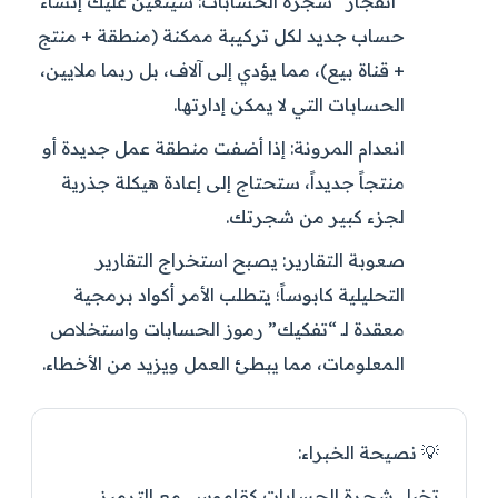
“انفجار” شجرة الحسابات:
سيتعين عليك إنشاء
حساب جديد لكل تركيبة ممكنة (منطقة + منتج
+ قناة بيع)، مما يؤدي إلى آلاف، بل ربما ملايين،
الحسابات التي لا يمكن إدارتها.
انعدام المرونة:
إذا أضفت منطقة عمل جديدة أو
منتجاً جديداً، ستحتاج إلى إعادة هيكلة جذرية
لجزء كبير من شجرتك.
صعوبة التقارير:
يصبح استخراج التقارير
التحليلية كابوساً؛ يتطلب الأمر أكواد برمجية
معقدة لـ “تفكيك” رموز الحسابات واستخلاص
المعلومات، مما يبطئ العمل ويزيد من الأخطاء.
💡 نصيحة الخبراء:
تخيل شجرة الحسابات كقاموس. مع الترميز