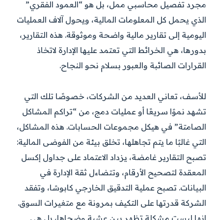
مجرد تفصيل محاسبي ممل، بل هو “العمود الفقري”
الذي يحمل كل المعلومات المالية، ويحول آلاف العمليات
اليومية إلى تقارير مالية واضحة وموثوقة. هذه التقارير،
بدورها، هي الخرائط التي تعتمد عليها الإدارة لاتخاذ
القرارات الصائبة والعبور بسلام نحو النجاح.
للأسف، تعاني العديد من الشركات، خصوصًا تلك التي
تشهد نموًا سريعًا أو عمليات دمج، من “تراكم المشاكل
الصامتة” في هيكل مجموعات الحسابات. هذه المشاكل،
التي غالبًا ما يتم تجاهلها، تخلق بيئة من الفوضى المالية:
تصبح التقارير غامضة، يزداد الاعتماد على جداول إكسل
المعقدة لتصحيح الأرقام، وتتضاءل ثقة الإدارة في
البيانات. تصبح عملية التدقيق الخارجي كابوسًا، وتفقد
الشركة قدرتها على التكيف بمرونة مع متغيرات السوق.
إنها ليست مشكلة تظهر بين عشية وضحاها، بل هي