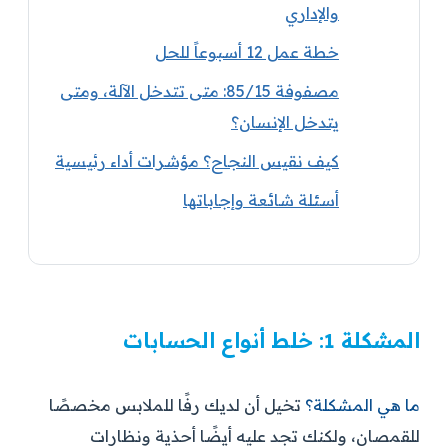
والإداري
خطة عمل 12 أسبوعاً للحل
مصفوفة 85/15: متى تتدخل الآلة، ومتى
يتدخل الإنسان؟
كيف نقيس النجاح؟ مؤشرات أداء رئيسية
أسئلة شائعة وإجاباتها
المشكلة 1: خلط أنواع الحسابات
ما هي المشكلة؟
تخيل أن لديك رفًا للملابس مخصصًا
للقمصان، ولكنك تجد عليه أيضًا أحذية ونظارات