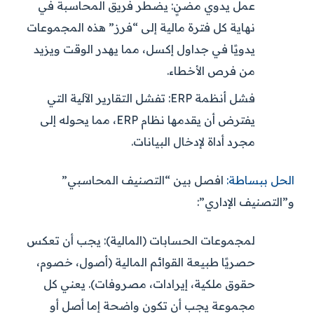
عمل يدوي مضنٍ:
يضطر فريق المحاسبة في
نهاية كل فترة مالية إلى “فرز” هذه المجموعات
يدويًا في جداول إكسل، مما يهدر الوقت ويزيد
من فرص الأخطاء.
فشل أنظمة ERP:
تفشل التقارير الآلية التي
يفترض أن يقدمها نظام ERP، مما يحوله إلى
مجرد أداة لإدخال البيانات.
الحل ببساطة:
افصل بين “التصنيف المحاسبي”
و”التصنيف الإداري”:
لمجموعات الحسابات (المالية):
يجب أن تعكس
حصريًا طبيعة القوائم المالية (أصول، خصوم،
حقوق ملكية، إيرادات، مصروفات). يعني كل
مجموعة يجب أن تكون واضحة إما أصل أو