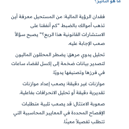
ما هو التأثير؟
فقدان الرؤية المالية:
من المستحيل معرفة أين
تذهب أموالك بالضبط. “كم أنفقنا على
الاستشارات القانونية هذا الربع؟” يصبح سؤالاً
صعب الإجابة عليه.
تحليل يدوي مرهق:
يضطر المحللون الماليون
لتصدير بيانات ضخمة إلى إكسل لقضاء ساعات
في فرزها وتصنيفها يدويًا.
موازنات غير دقيقة:
يصعب إعداد موازنات
تقديرية دقيقة أو تحليل الانحرافات بفاعلية.
صعوبة الامتثال:
قد يصعب تلبية متطلبات
الإفصاح المحددة في المعايير المحاسبية التي
تتطلب تفصيلاً معينًا.