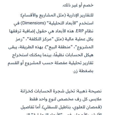
خصم أو غير ذلك.
للتقارير الإدارية (مثل المشاريع والأقسام):
استخدم “الأبعاد التحليلية” (Dimensions) في
نظام ERP. هذه الأبعاد هي حقول إضافية ترفقها
بكل عملية مالية (مثل “مركز التكلفة”، “رمز
المشروع”، “منطقة البيع”). بهذه الطريقة، يبقى
هيكل الحسابات نظيفًا، بينما يمكنك استخراج
تقارير تحليلية مفصلة حسب المشروع أو القسم
بضغطة زر.
نصيحة ذهبية:
تخيل شجرة الحسابات كخزانة
ملابس. كل رف مخصص لنوع واحد فقط
(قمصان للعلوي، بناطيل للسفلي). أما تفاصيل
الألوان والأحجام، فهي “الأبعاد التحليلية” التي