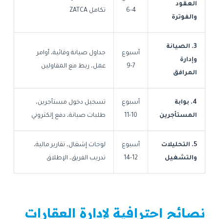
العقود
4-6
تكامل ZATCA
والفوترة
3. الصيانة
أسبوع
جداول صيانة وقائية، أوامر
وإدارة
7-9
عمل، ربط مع المقاولين
المرافق
4. بوابة
أسبوع
تسجيل دخول مستأجرين،
المستأجرين
10-11
طلبات صيانة، دفع إلكتروني
5. التحليلات
أسبوع
لوحات إشغال، تقارير مالية،
والتشغيل
12-14
تدريب الفريق، الإطلاق
نصائح احترافية لإدارة العقارات