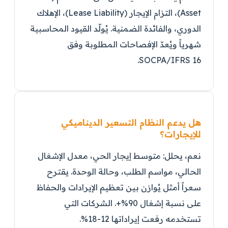
Asset)، التزام الإيجار (Lease Liability)، الإهلاك
الدوري، والفائدة الضمنية. يُولّد القيود المحاسبية
شهرياً ويُعدّ الإفصاحات المطلوبة وفق
SOCPA/IFRS 16.
هل يدعم النظام التسعير الديناميكي
للإيجارات؟
نعم، يحلل: متوسط إيجار الحي، معدل الإشغال
الحالي، مواسم الطلب، وحالة الوحدة. يقترح
سعراً أمثل يُوازن بين تعظيم الإيرادات والحفاظ
على نسبة إشغال 90%+. الشركات التي
تستخدمه رفعت إيراداتها 12-18%.