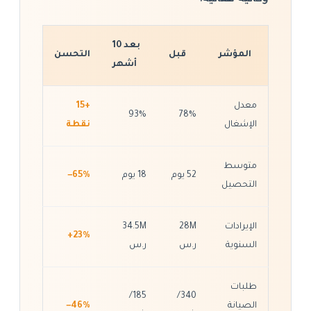
بعد 10
المؤشر
قبل
التحسن
أشهر
معدل
+15
93%
78%
الإشغال
نقطة
متوسط
52 يوم
18 يوم
−65%
التحصيل
الإيرادات
28M
34.5M
+23%
السنوية
ر.س
ر.س
طلبات
185/
340/
الصيانة
−46%