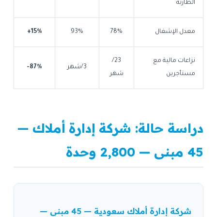
الطارئة
معدل الإشغال
78%
93%
+15%
نزاعات مالية مع
23/
3/شهر
-87%
مستأجرين
شهر
دراسة حالة: شركة إدارة أملاك —
45 مبنى — 2,800 وحدة
شركة إدارة أملاك سعودية — 45 مبنى —