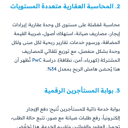
2. المحاسبة العقارية متعددة المستويات
محاسبة مُفصّلة على مستوى كل وحدة عقارية: إيرادات
إيجار، مصاريف صيانة، استهلاك أصول، ضريبة القيمة
المضافة، ورسوم خدمات. تقارير ربحية لكل مبنى ولكل
وحدة بشكل منفصل، مع توزيع تلقائي للمصاريف
المشتركة (كهرباء، أمن، نظافة). دراسة
PwC
تُظهر أن
هذا يُحسّن هامش الربح بمعدل
34%
.
3. بوابة المستأجرين الرقمية
بوابة خدمة ذاتية للمستأجرين تُتيح: دفع الإيجار
إلكترونياً، رفع طلبات صيانة مع صور، تتبع حالة الطلب،
تحميل العقود والفواتير، وتقييم الخدمة. هذا يُخفّض