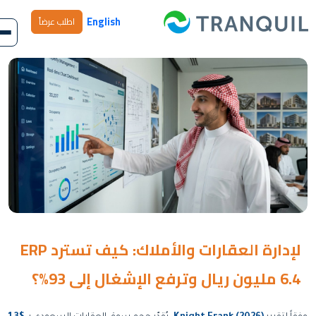
English
اطلب عرضاً
ERP لإدارة العقارات والأملاك: كيف تسترد
6.4 مليون ريال وترفع الإشغال إلى 93%؟