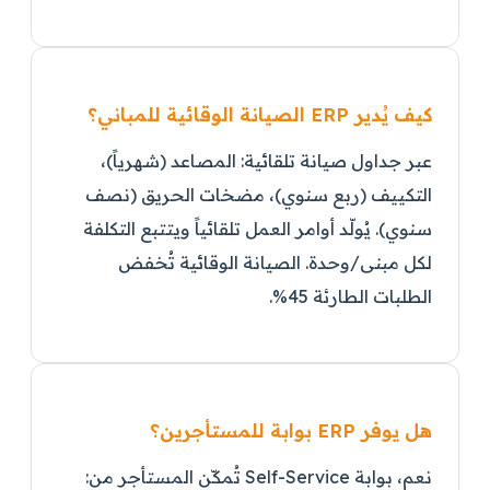
كيف يُدير ERP الصيانة الوقائية للمباني؟
عبر جداول صيانة تلقائية: المصاعد (شهرياً)،
التكييف (ربع سنوي)، مضخات الحريق (نصف
سنوي). يُولّد أوامر العمل تلقائياً ويتتبع التكلفة
لكل مبنى/وحدة. الصيانة الوقائية تُخفض
الطلبات الطارئة 45%.
هل يوفر ERP بوابة للمستأجرين؟
نعم، بوابة Self-Service تُمكّن المستأجر من: