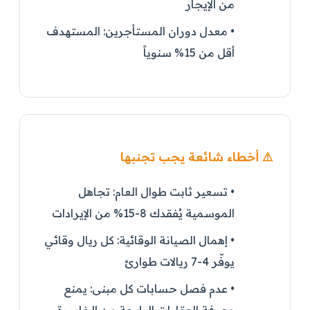
من الإيجار
•
معدل دوران المستأجرين:
المستهدف
أقل من 15% سنوياً
⚠️ أخطاء شائعة يجب تجنبها
•
تسعير ثابت طوال العام:
تجاهل
الموسمية يُفقدك 8-15% من الإيرادات
•
إهمال الصيانة الوقائية:
كل ريال وقائي
يوفّر 4-7 ريالات طوارئ
•
عدم فصل حسابات كل مبنى:
يمنع