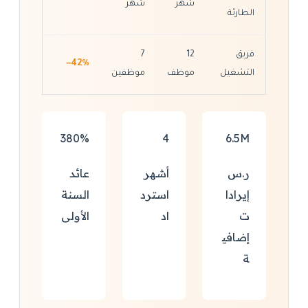
شهر
شهر
الطارئة
فريق
12
7
−42%
التشغيل
موظف
موظفين
380%
4
6.5M
ر.س
أشهر
عائد
إيرادا
استرد
السنة
ت
اد
الأولى
إضافي
ة