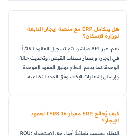
هل يتكامل ERP مع منصة إيجار التابعة
لوزارة الإسكان؟
نعم، عبر API مباشر. يتم تسجيل العقود تلقائياً
في إيجار، وإصدار سندات القبض، وتحديث حالة
الوحدة. كما يدعم النظام توثيق العقود الموحدة
وإرسال إشعارات الإخلاء وفق المدد النظامية.
كيف يُعالج ERP معيار IFRS 16 لعقود
الإيجار؟
النظام يحسب تلقائياً: أصل حق الاستخدام (ROU