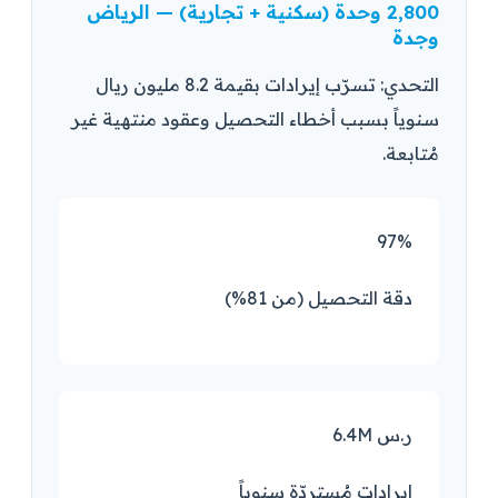
2,800 وحدة (سكنية + تجارية) — الرياض
وجدة
التحدي: تسرّب إيرادات بقيمة 8.2 مليون ريال
سنوياً بسبب أخطاء التحصيل وعقود منتهية غير
مُتابعة.
97%
دقة التحصيل (من 81%)
6.4M ر.س
إيرادات مُستردّة سنوياً