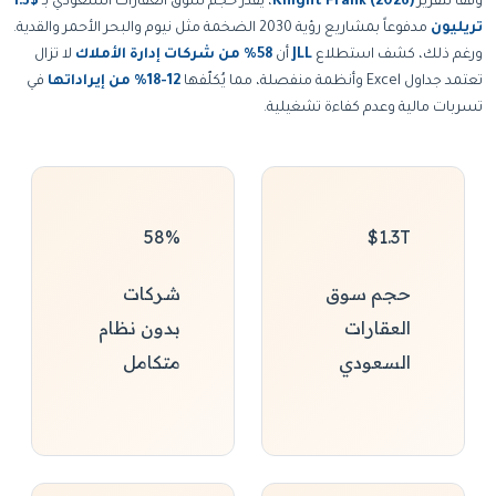
وفقاً لتقرير
Knight Frank (2026)
، يُقدّر حجم سوق العقارات السعودي بـ
$1.3
تريليون
مدفوعاً بمشاريع رؤية 2030 الضخمة مثل نيوم والبحر الأحمر والقدية.
ورغم ذلك، كشف استطلاع
JLL
أن
58% من شركات إدارة الأملاك
لا تزال
تعتمد جداول Excel وأنظمة منفصلة، مما يُكلّفها
12-18% من إيراداتها
في
تسربات مالية وعدم كفاءة تشغيلية.
58%
$1.3T
حجم سوق
شركات
العقارات
بدون نظام
السعودي
متكامل