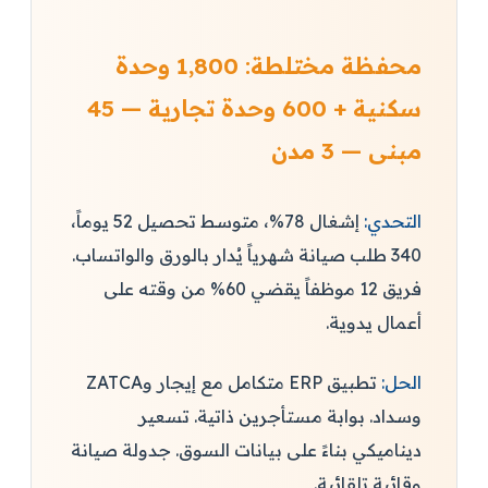
محفظة مختلطة: 1,800 وحدة
سكنية + 600 وحدة تجارية — 45
مبنى — 3 مدن
التحدي:
إشغال 78%، متوسط تحصيل 52 يوماً،
340 طلب صيانة شهرياً يُدار بالورق والواتساب.
فريق 12 موظفاً يقضي 60% من وقته على
أعمال يدوية.
الحل:
تطبيق ERP متكامل مع إيجار وZATCA
وسداد. بوابة مستأجرين ذاتية. تسعير
ديناميكي بناءً على بيانات السوق. جدولة صيانة
وقائية تلقائية.