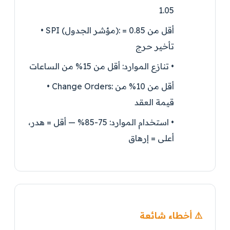
1.05
أقل من 0.85 =
SPI (مؤشر الجدول):
•
تأخير حرج
•
تنازع الموارد:
أقل من 15% من الساعات
أقل من 10% من
Change Orders:
•
قيمة العقد
•
استخدام الموارد:
75-85% — أقل = هدر،
أعلى = إرهاق
⚠️ أخطاء شائعة