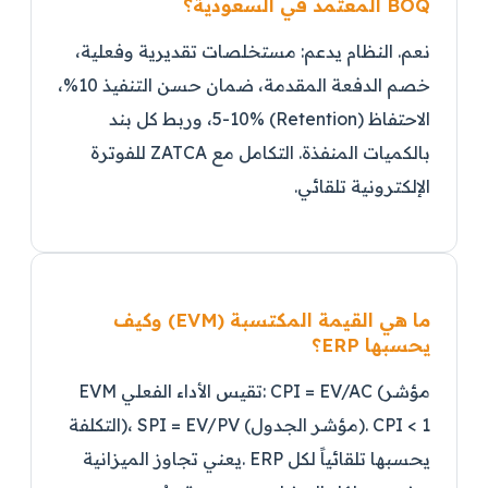
BOQ المعتمد في السعودية؟
نعم. النظام يدعم: مستخلصات تقديرية وفعلية،
خصم الدفعة المقدمة، ضمان حسن التنفيذ 10%،
الاحتفاظ (Retention) 5-10%، وربط كل بند
بالكميات المنفذة. التكامل مع ZATCA للفوترة
الإلكترونية تلقائي.
ما هي القيمة المكتسبة (EVM) وكيف
يحسبها ERP؟
EVM تقيس الأداء الفعلي: CPI = EV/AC (مؤشر
التكلفة)، SPI = EV/PV (مؤشر الجدول). CPI < 1
يعني تجاوز الميزانية. ERP يحسبها تلقائياً لكل