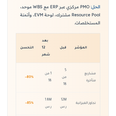
الحل:
PMO مركزي عبر ERP مع WBS موحد،
Resource Pool مشترك، لوحة EVM، وأتمتة
المستخلصات.
بعد
المؤشر
قبل
12
التحسن
شهر
5
مشاريع
1 من
من
−80%
متأخرة
18
18
1.8M
12M
تجاوز الميزانية
−85%
ر.س
ر.س