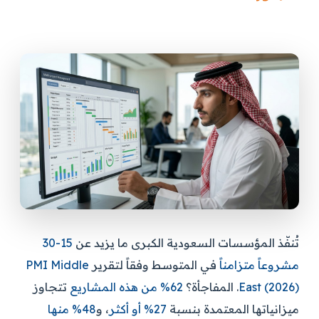
تُنفّذ المؤسسات السعودية الكبرى ما يزيد عن
15-30
مشروعاً متزامناً
في المتوسط وفقاً لتقرير
PMI Middle
East (2026)
. المفاجأة؟
62% من هذه المشاريع
تتجاوز
ميزانياتها المعتمدة بنسبة
27% أو أكثر
، و
48% منها