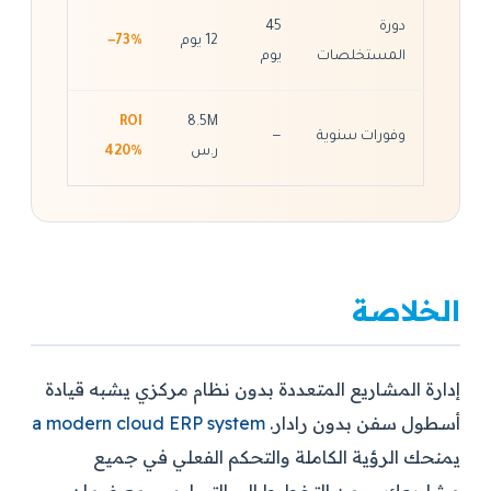
دورة
45
12 يوم
−73%
المستخلصات
يوم
ROI
8.5M
وفورات سنوية
—
ر.س
420%
الخلاصة
إدارة المشاريع المتعددة بدون نظام مركزي يشبه قيادة
أسطول سفن بدون رادار.
a modern cloud ERP system
يمنحك الرؤية الكاملة والتحكم الفعلي في جميع
مشاريعك — من التخطيط إلى التسليم — مع ضمان