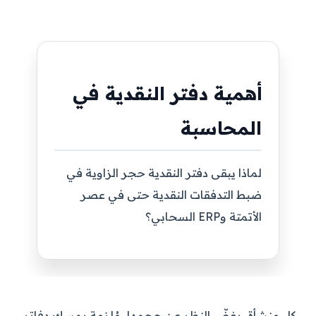
أهمية دفتر النقدية في
المحاسبة
لماذا يبقى دفتر النقدية حجر الزاوية في
ضبط التدفقات النقدية حتى في عصر
الأتمتة وERP السحابي؟
كل منشأة، بغضّ النظر عن حجمها، مُلزمة بمسك دفاتر