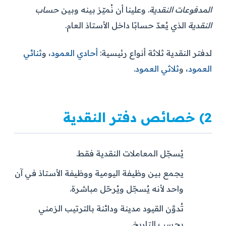
المدفوعات النقدية
. وعلينا أن نُميّز بينه وبين
حساب
النقدية
الذي يُعدّ حسابًا داخل الأستاذ العام.
لدفتر النقدية ثلاثة أنواع رئيسية:
أحادي العمود
، و
ثنائي
العمود
، و
ثلاثي العمود
.
2) خصائص دفتر النقدية
يُسجّل المعاملات النقدية فقط.
يجمع بين وظيفة اليومية ووظيفة الأستاذ في آن
واحد لأنه يُسجّل ويُرحّل مباشرة.
تُدوَّن القيود مدينة ودائنة بالترتيب الزمني
بحسب التاريخ.