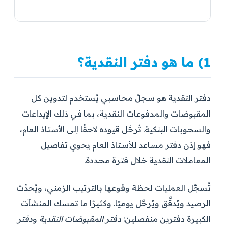
1) ما هو دفتر النقدية؟
دفتر النقدية هو سجلٌ محاسبي يُستخدم لتدوين كل
المقبوضات والمدفوعات النقدية، بما في ذلك الإيداعات
والسحوبات البنكية. تُرحَّل قيوده لاحقًا إلى الأستاذ العام،
فهو إذن دفتر مساعد للأستاذ العام يحوي تفاصيل
المعاملات النقدية خلال فترة محددة.
تُسجَّل العمليات لحظة وقوعها بالترتيب الزمني، ويُحدَّث
الرصيد ويُدقَّق ويُرحَّل يوميًا. وكثيرًا ما تمسك المنشآت
الكبيرة دفترين منفصلين:
دفتر المقبوضات النقدية
و
دفتر