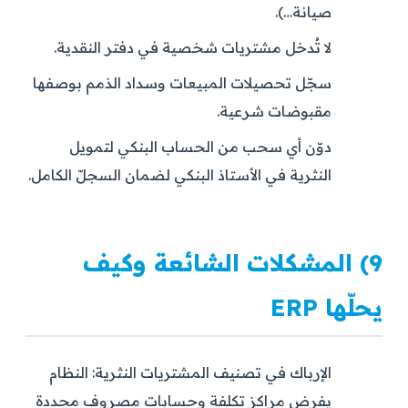
صيانة…).
لا تُدخل مشتريات شخصية في دفتر النقدية.
سجّل تحصيلات المبيعات وسداد الذمم بوصفها
مقبوضات شرعية.
دوّن أي سحب من الحساب البنكي لتمويل
النثرية في الأستاذ البنكي لضمان السجلّ الكامل.
9) المشكلات الشائعة وكيف
يحلّها ERP
الإرباك في تصنيف المشتريات النثرية:
النظام
يفرض مراكز تكلفة وحسابات مصروف محددة