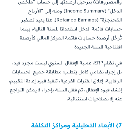
والمصروفات) بترحيل أرصدتها إلى حساب “ملخص
الدخل” (Income Summary) ومنه إلى “الأرباح
المُحتجزة” (Retained Earnings). هذا يعيد تصفير
حسابات قائمة الدخل استعدادًا للسنة التالية، بينما
تُرحَّل أرصدة حسابات قائمة المركز المالي كأرصدة
افتتاحية للسنة الجديدة.
في نظام ERP، عملية الإقفال السنوي ليست مجرد قيد،
بل إجراء نظامي كامل يتطلب: مطابقة جميع الحسابات
الرقابية، إغلاق الفترات الفرعية، تنفيذ قيود إعادة التقييم،
إنشاء قيود الإقفال، ثم قفل السنة بإجراء لا يمكن التراجع
عنه إلا بصلاحيات استثنائية.
7) الأبعاد التحليلية ومراكز التكلفة