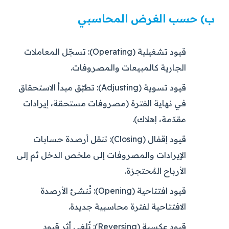
ب) حسب الغرض المحاسبي
قيود تشغيلية (Operating):
تسجّل المعاملات
الجارية كالمبيعات والمصروفات.
قيود تسوية (Adjusting):
تطبّق مبدأ الاستحقاق
في نهاية الفترة (مصروفات مستحقة، إيرادات
مقدّمة، إهلاك).
قيود إقفال (Closing):
تنقل أرصدة حسابات
الإيرادات والمصروفات إلى ملخص الدخل ثم إلى
الأرباح المُحتجزة.
قيود افتتاحية (Opening):
تُنشئ الأرصدة
الافتتاحية لفترة محاسبية جديدة.
قيود عكسية (Reversing):
تُلغي أثر قيود