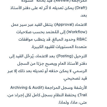
المراجعة (Review):
قيد بحالة “مسودة”
(Draft) يمكن تعديله. لا أثر له على دفتر الأستاذ
بعد.
الاعتماد (Approval):
ينتقل القيد عبر سير عمل
(Workflow) إلى المُعتمد بحسب صلاحيات
RBAC وحدود المبالغ. قد يتطلب موافقات
متعددة المستويات للقيود الكبيرة.
الترحيل (Posting):
بعد الاعتماد، يُرحَّل القيد إلى
دفتر الأستاذ العام ويصبح جزءًا من السجل
الرسمي. لا يمكن حذفه أو تعديله بعد ذلك إلا عبر
قيد تصحيحي.
الأرشفة وسجل المراجعة (Archiving & Audit
Trail):
يحتفظ النظام بسجل كامل لكل إجراء: من،
متى، ماذا، ولماذا.