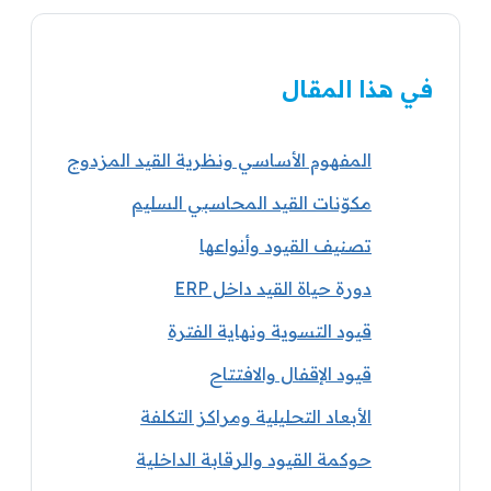
في هذا المقال
المفهوم الأساسي ونظرية القيد المزدوج
مكوّنات القيد المحاسبي السليم
تصنيف القيود وأنواعها
دورة حياة القيد داخل ERP
قيود التسوية ونهاية الفترة
قيود الإقفال والافتتاح
الأبعاد التحليلية ومراكز التكلفة
حوكمة القيود والرقابة الداخلية