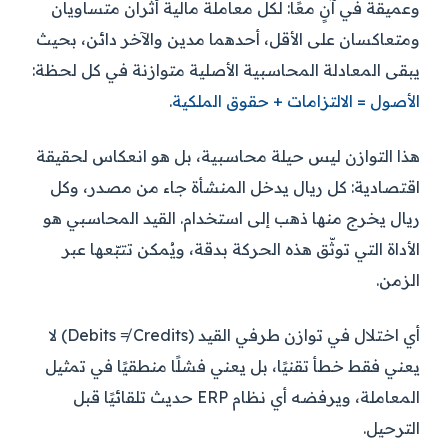
وعميقة في آنٍ معًا: لكل معاملة مالية أثران متساويان
ومتعاكسان على الأقل، أحدهما مدين والآخر دائن، بحيث
يبقى المعادلة المحاسبية الأصلية متوازنة في كل لحظة:
الأصول = الالتزامات + حقوق الملكية
.
هذا التوازن ليس حيلة محاسبية، بل هو انعكاس لحقيقة
اقتصادية: كل ريال يدخل المنشأة جاء من مصدر، وكل
ريال يخرج منها ذهب إلى استخدام. القيد المحاسبي هو
الأداة التي توثّق هذه الحركة بدقة، ويُمكن تتبّعها عبر
الزمن.
أي اختلال في توازن طرفي القيد (Debits ≠ Credits) لا
يعني فقط خطأ تقنيًا، بل يعني فشلًا منطقيًا في تمثيل
المعاملة، ويرفضه أي نظام ERP حديث تلقائيًا قبل
الترحيل.