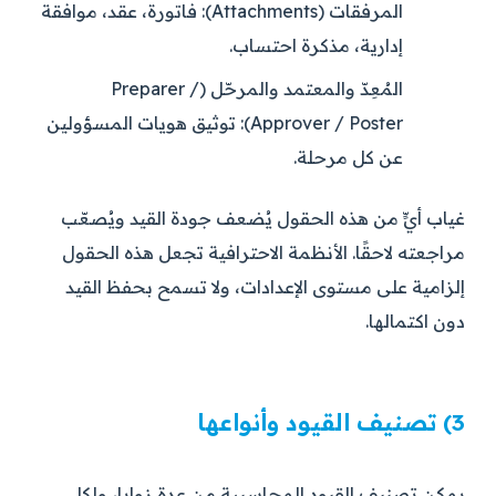
المرفقات (Attachments):
فاتورة، عقد، موافقة
إدارية، مذكرة احتساب.
المُعِدّ والمعتمد والمرحّل (Preparer /
Approver / Poster):
توثيق هويات المسؤولين
عن كل مرحلة.
غياب أيٍّ من هذه الحقول يُضعف جودة القيد ويُصعّب
مراجعته لاحقًا. الأنظمة الاحترافية تجعل هذه الحقول
إلزامية على مستوى الإعدادات، ولا تسمح بحفظ القيد
دون اكتمالها.
3) تصنيف القيود وأنواعها
يمكن تصنيف القيود المحاسبية من عدة زوايا، ولكل