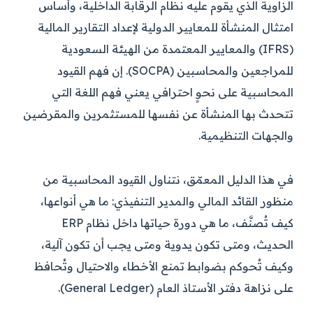
الزاوية الذي يقوم عليه نظام الرقابة الداخلية، وأساس
امتثال المنشأة للمعايير الدولية لإعداد التقارير المالية
(IFRS) والمعايير المعتمدة من الهيئة السعودية
للمراجعين والمحاسبين (SOCPA). إن فهم القيود
المحاسبية على نحوٍ احترافي يعني فهم اللغة التي
تتحدث بها المنشأة عن نفسها للمستثمرين والمقرضين
والجهات التنظيمية.
في هذا الدليل المعمّق، نتناول القيود المحاسبية من
منظور القائد المالي والمدير التنفيذي: ما هي أنواعها،
كيف تُصنَّف، ما هي دورة حياتها داخل نظام ERP
الحديث، ومتى تكون يدوية ومتى يجب أن تكون آلية،
وكيف تُحوكم بضوابط تمنع الأخطاء والاحتيال وتُحافظ
على نزاهة دفتر الأستاذ العام (General Ledger).